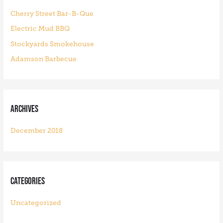
h
Cherry Street Bar-B-Que
f
Electric Mud BBQ
o
Stockyards Smokehouse
r
Adamson Barbecue
:
Archives
December 2018
Categories
Uncategorized