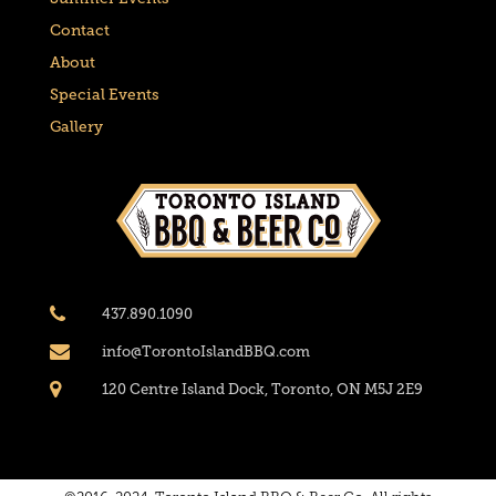
Contact
About
Special Events
Gallery
437.890.1090
info@TorontoIslandBBQ.com
120 Centre Island Dock, Toronto, ON M5J 2E9