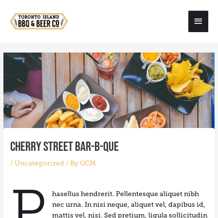
Skip
Main
to
content
Men
Cherry Street Bar-B-Que
/
Uncategorized
/ By
GCM
P
hasellus hendrerit. Pellentesque aliquet nibh
nec urna. In nisi neque, aliquet vel, dapibus id,
mattis vel, nisi. Sed pretium, ligula sollicitudin